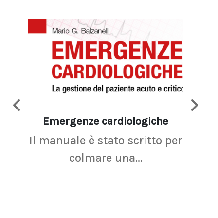
Emergenze cardiologiche
Ima
Il manuale è stato scritto per
La r
colmare una...