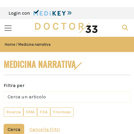
Login con
Home
Medicina narrativa
MEDICINA NARRATIVA
Filtra per
Ricerca
EMA
FDA
Fnomceo
Cerca
Cancella filtri