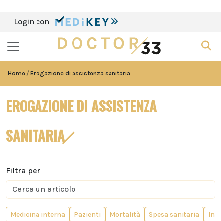
Login con
Home
Erogazione di assistenza sanitaria
EROGAZIONE DI ASSISTENZA
SANITARIA
Filtra per
Medicina interna
Pazienti
Mortalità
Spesa sanitaria
Ind