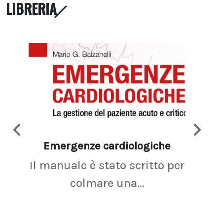
LIBRERIA
Emergenze cardiologiche
Ima
Il manuale è stato scritto per
La r
colmare una...