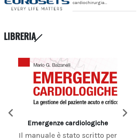
cardiochirurgia...
LIBRERIA
Emergenze cardiologiche
Ima
Il manuale è stato scritto per
La r