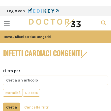
Login con
Home
Difetti cardiaci congeniti
DIFETTI CARDIACI CONGENITI
Filtra per
Mortalità
Diabete
Cerca
Cancella filtri