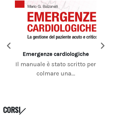
Emergenze cardiologiche
Ima
Il manuale è stato scritto per
La r
colmare una...
CORSI