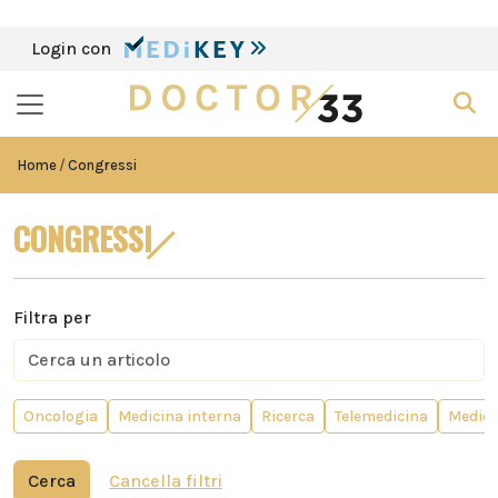
Login con
Home
Congressi
CONGRESSI
Filtra per
Oncologia
Medicina interna
Ricerca
Telemedicina
Medici 
Cerca
Cancella filtri