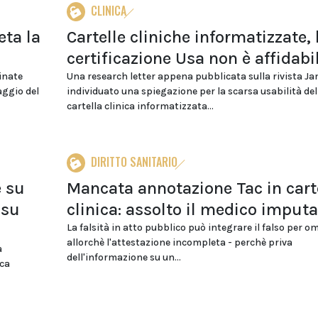
CLINICA
eta la
Cartelle cliniche informatizzate, 
certificazione Usa non è affidabi
inate
Una research letter appena pubblicata sulla rivista J
aggio del
individuato una spiegazione per la scarsa usabilità del
cartella clinica informatizzata...
DIRITTO SANITARIO
e su
Mancata annotazione Tac in cart
 su
clinica: assolto il medico imput
La falsità in atto pubblico può integrare il falso per o
allorchè l'attestazione incompleta - perchè priva
a
dell'informazione su un...
ica