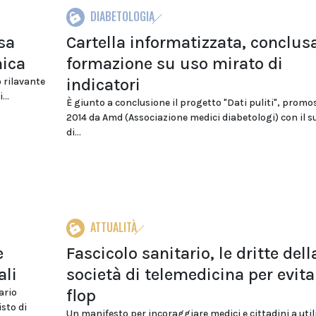
DIABETOLOGIA
ssa
Cartella informatizzata, conclus
nica
formazione su uso mirato di
indicatori
 rilavante
...
È giunto a conclusione il progetto "Dati puliti", promo
2014 da Amd (Associazione medici diabetologi) con il 
di...
ATTUALITÀ
e
Fascicolo sanitario, le dritte dell
ali
società di telemedicina per evita
flop
ario
sto di
Un manifesto per incoraggiare medici e cittadini a utili