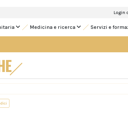
Login 
nitaria
Medicina e ricerca
Servizi e form
HE
dici