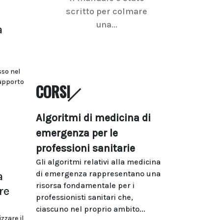
scritto per colmare
senologica inc
una...
ramo dell'imagi
a
sso nel
supporto
CORSI
Algoritmi di medicina di
emergenza per le
professioni sanitarie
Gli algoritmi relativi alla medicina
di emergenza rappresentano una
a
risorsa fondamentale per i
re
professionisti sanitari che,
ciascuno nel proprio ambito...
zzare il