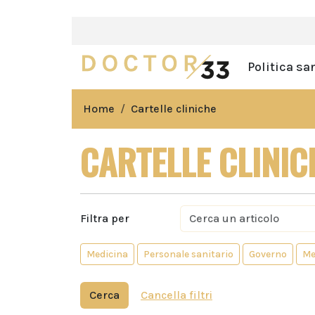
Politica sa
Home
Cartelle cliniche
CARTELLE CLINIC
Filtra per
Medicina
Personale sanitario
Governo
Me
Cerca
Cancella filtri