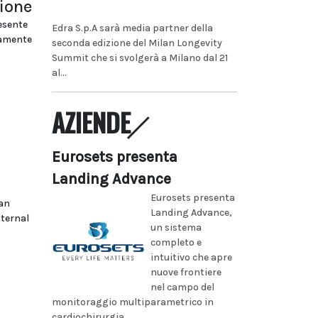
zione
esente
Edra S.p.A sarà media partner della
tamente
seconda edizione del Milan Longevity
Summit che si svolgerà a Milano dal 21
al...
AZIENDE
Eurosets presenta
Landing Advance
Eurosets presenta
can
Landing Advance,
nternal
un sistema
completo e
intuitivo che apre
nuove frontiere
nel campo del
monitoraggio multiparametrico in
cardiochirurgia...