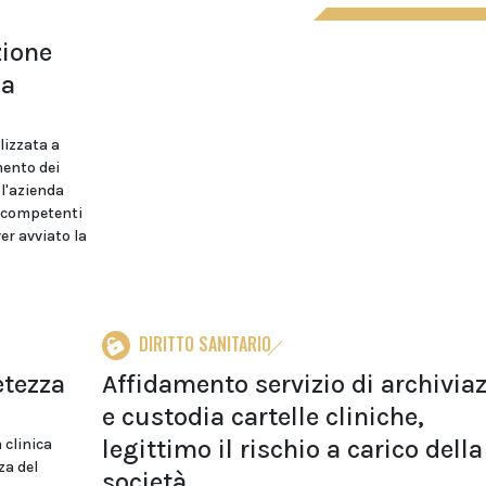
zione
la
lizzata a
mento dei
 l'azienda
e competenti
er avviato la
DIRITTO SANITARIO
etezza
Affidamento servizio di archivia
e custodia cartelle cliniche,
legittimo il rischio a carico della
 clinica
za del
società