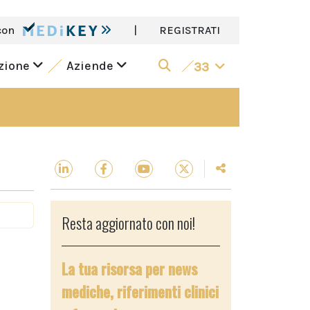
con
|
REGISTRATI
azione
Aziende
33
Resta aggiornato con noi!
La tua risorsa per news
mediche, riferimenti clinici