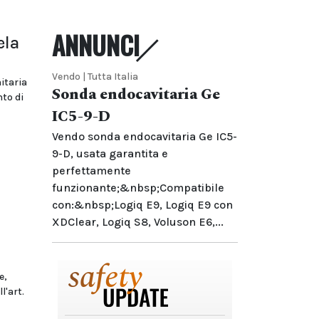
ANNUNCI
ela
Vendo | Tutta Italia
nitaria
Sonda endocavitaria Ge
to di
IC5-9-D
Vendo sonda endocavitaria Ge IC5-
9-D, usata garantita e
perfettamente
funzionante;&nbsp;Compatibile
con:&nbsp;Logiq E9, Logiq E9 con
XDClear, Logiq S8, Voluson E6,...
e,
l'art.