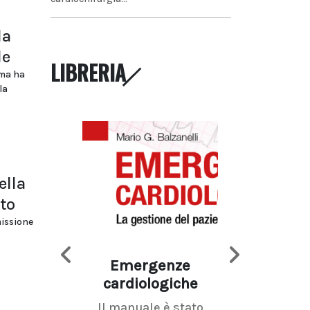
la
le
LIBRERIA
ama ha
la
ella
ato
missione
Emergenze
Imaging d
cardiologiche
mammel
Il manuale è stato
La radiolo