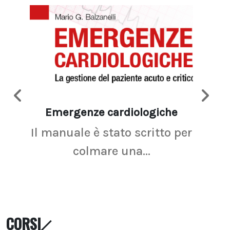
Emergenze cardiologiche
Ima
Il manuale è stato scritto per
La r
colmare una...
CORSI