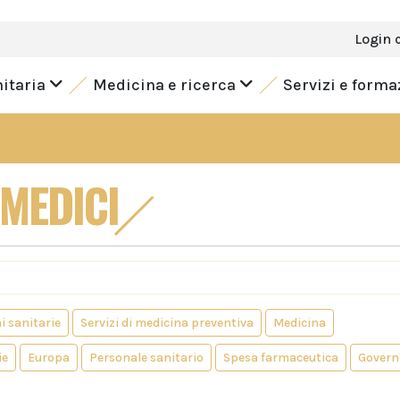
Login 
nitaria
Medicina e ricerca
Servizi e form
 MEDICI
i sanitarie
Servizi di medicina preventiva
Medicina
ie
Europa
Personale sanitario
Spesa farmaceutica
Govern