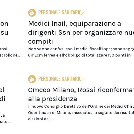
PERSONALE SANITARIO
 on
Medici Inail, equiparazione a
 su
dirigenti Ssn per organizzare nu
compiti
onsi
Non vanno confusi con i medici fiscali Inps; sono sogge
crollone...
un’Ecm ferrea e all’obbligo di totalizzare 150 punti in...
PERSONALE SANITARIO
el
Omceo Milano, Rossi riconferma
di
alla presidenza
Il nuovo Consiglio Direttivo dell’Ordine dei Medici Chir
Odontoiatri di Milano, insediatosi a seguito dei risultat
 La
elezioni del...
ito...