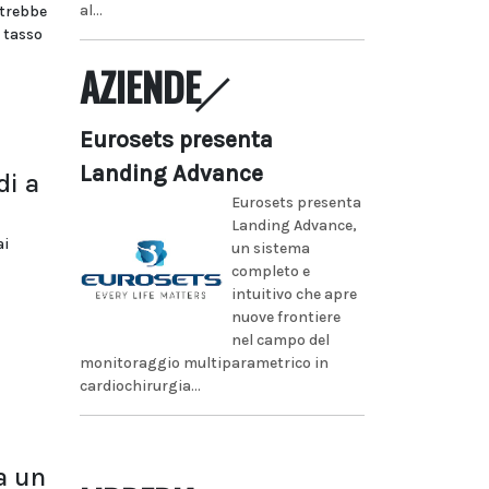
al...
otrebbe
l tasso
AZIENDE
Eurosets presenta
Landing Advance
di a
Eurosets presenta
Landing Advance,
ai
un sistema
completo e
intuitivo che apre
nuove frontiere
nel campo del
monitoraggio multiparametrico in
cardiochirurgia...
a un