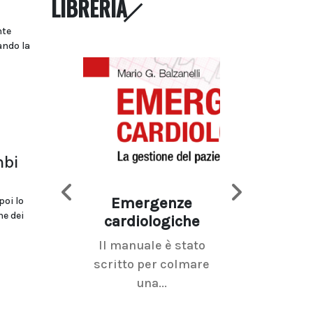
LIBRERIA
nte
ando la
mbi
Emergenze
Imaging d
poi lo
ne dei
cardiologiche
mammel
Il manuale è stato
La radiolo
scritto per colmare
senologica inc
una...
ramo dell'imagi