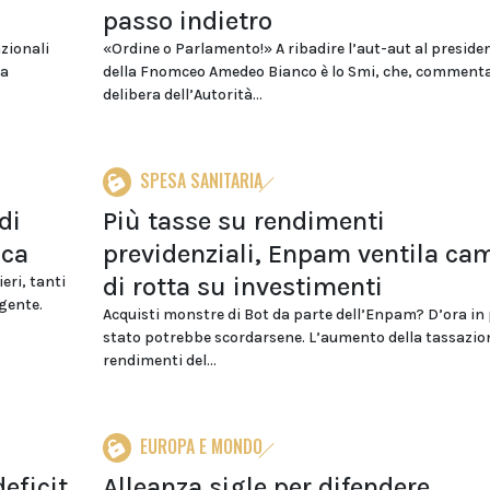
passo indietro
azionali
«Ordine o Parlamento!» A ribadire l’aut-aut al preside
 a
della Fnomceo Amedeo Bianco è lo Smi, che, comment
delibera dell’Autorità...
SPESA SANITARIA
di
Più tasse su rendimenti
cca
previdenziali, Enpam ventila ca
di rotta su investimenti
eri, tanti
gente.
Acquisti monstre di Bot da parte dell’Enpam? D’ora in 
stato potrebbe scordarsene. L’aumento della tassazio
rendimenti del...
EUROPA E MONDO
eficit
Alleanza sigle per difendere