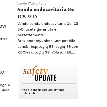
Vendo | Tutta Italia
Sonda endocavitaria Ge
IC5-9-D
Vendo sonda endocavitaria Ge IC5-
ovi
9-D, usata garantita e
perfettamente
tti a
funzionante;&nbsp;Compatibile
con:&nbsp;Logiq E9, Logiq E9 con
XDClear, Logiq S8, Voluson E6,...
to
urghi e
i delle