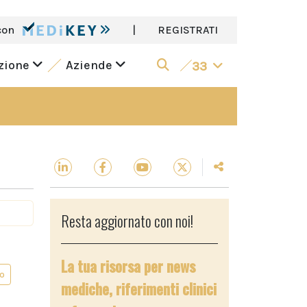
con
|
REGISTRATI
azione
Aziende
33
Resta aggiornato con noi!
La tua risorsa per news
o
mediche, riferimenti clinici