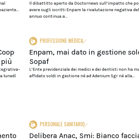
mal
Il dibattitto aperto da Doctornews sull’impatto che p
aziente...
avere sugli iscritti Enpam la rivalutazione negativa de
annuo continua a...
PROFESSIONE MEDICA
 Coop
Enpam, mai dato in gestione sol
 più
Sopaf
tegrativa–
L’Ente previdenziale dei medici e dei dentisti non ha m
Da lunedì
affidato soldi in gestione né ad Adenium Sgr né alla...
PERSONALE SANITARIO
mento
Delibera Anac, Smi: Bianco facci