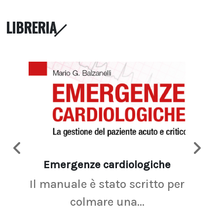
LIBRERIA
Emergenze cardiologiche
Ima
Il manuale è stato scritto per
La r
colmare una...