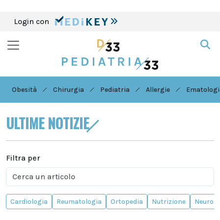
Login con
Obesità
Chirurgia
Pediatria
Allergie
Ematologi
ULTIME NOTIZIE
Filtra per
Cardiologia
Reumatologia
Ortopedia
Nutrizione
Neurolo