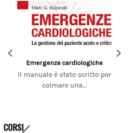
Emergenze cardiologiche
Ima
Il manuale è stato scritto per
La r
colmare una...
CORSI