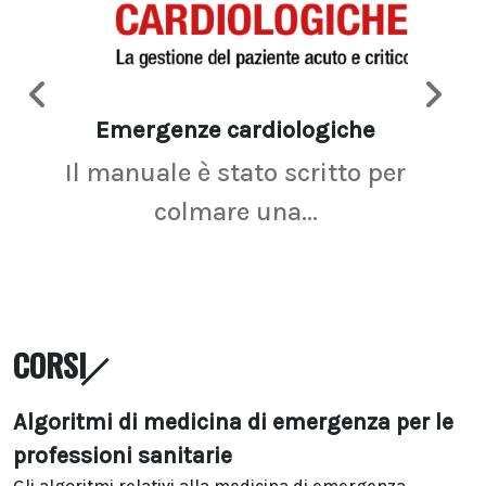
Emergenze cardiologiche
Ima
Il manuale è stato scritto per
La r
colmare una...
CORSI
Algoritmi di medicina di emergenza per le
professioni sanitarie
Gli algoritmi relativi alla medicina di emergenza