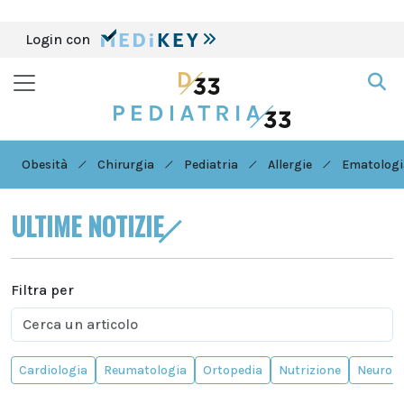
Login con
Obesità
Chirurgia
Pediatria
Allergie
Ematologi
ULTIME NOTIZIE
Filtra per
Cardiologia
Reumatologia
Ortopedia
Nutrizione
Neurolo