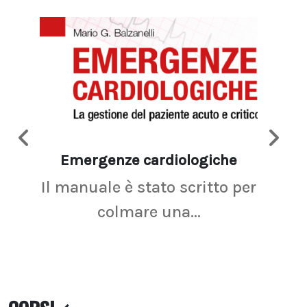
Emergenze cardiologiche
Ima
Il manuale è stato scritto per
La r
colmare una...