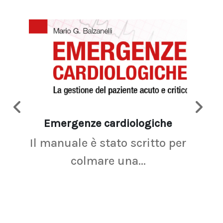
Emergenze cardiologiche
Ima
Il manuale è stato scritto per
La r
colmare una...