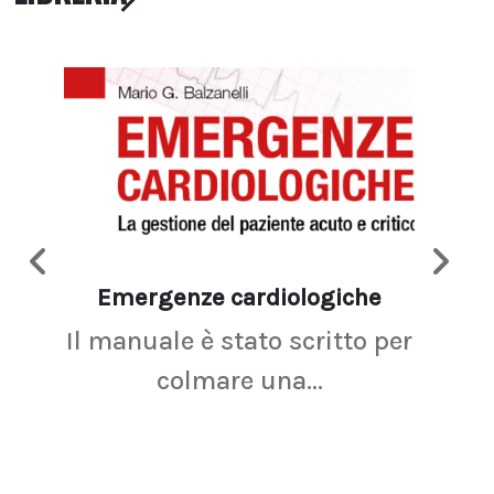
Emergenze cardiologiche
Ima
Il manuale è stato scritto per
La r
colmare una...