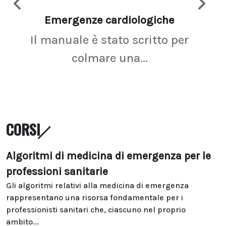
Emergenze cardiologiche
Ima
Il manuale è stato scritto per
La r
colmare una...
CORSI
Algoritmi di medicina di emergenza per le
professioni sanitarie
Gli algoritmi relativi alla medicina di emergenza
rappresentano una risorsa fondamentale per i
professionisti sanitari che, ciascuno nel proprio
ambito...