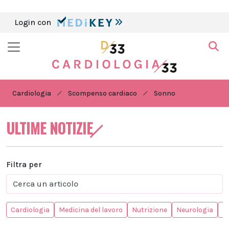
Login con
Cardiologia
Scompenso cardiaco
Sonno
ULTIME NOTIZIE
Filtra per
Cardiologia
Medicina del lavoro
Nutrizione
Neurologia
In