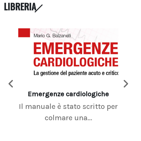
LIBRERIA
Emergenze cardiologiche
Ima
Il manuale è stato scritto per
La r
colmare una...