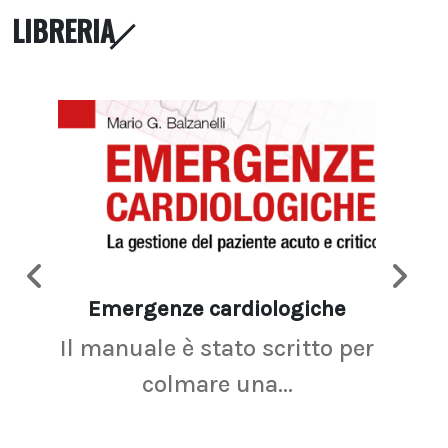
LIBRERIA
Emergenze cardiologiche
Ima
Il manuale è stato scritto per
La r
colmare una...