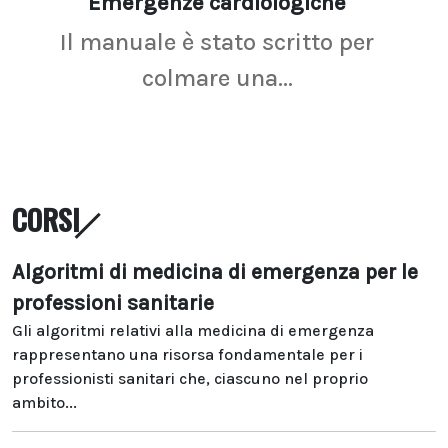
Emergenze cardiologiche
Ima
Il manuale è stato scritto per
La r
colmare una...
CORSI
Algoritmi di medicina di emergenza per le
professioni sanitarie
Gli algoritmi relativi alla medicina di emergenza
rappresentano una risorsa fondamentale per i
professionisti sanitari che, ciascuno nel proprio
ambito...