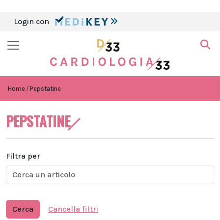
Login con
Home
Pepstatine
PEPSTATINE
Filtra per
Cerca
Cancella filtri