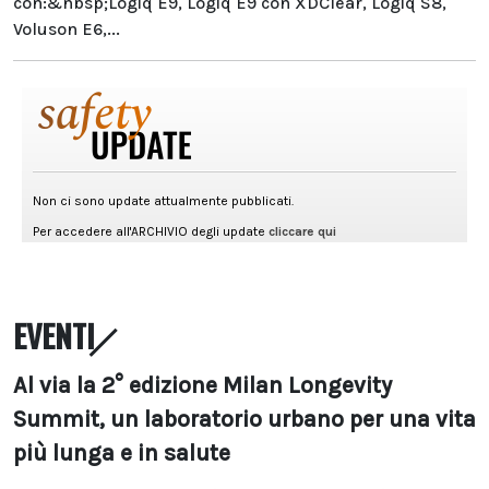
con:&nbsp;Logiq E9, Logiq E9 con XDClear, Logiq S8,
Voluson E6,...
EVENTI
Al via la 2° edizione Milan Longevity
Summit, un laboratorio urbano per una vita
più lunga e in salute