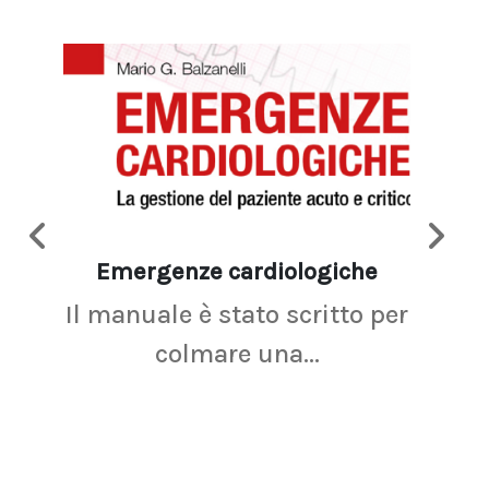
Emergenze cardiologiche
Ima
Il manuale è stato scritto per
La r
colmare una...