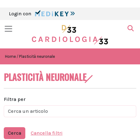
Login con
Home
Plasticità neuronale
PLASTICITÀ NEURONALE
Filtra per
Cerca
Cancella filtri