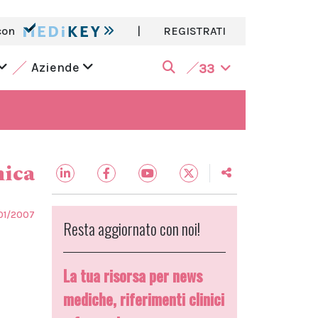
con
|
REGISTRATI
Aziende
33
nica
01/2007
Resta aggiornato con noi!
La tua risorsa per news
mediche, riferimenti clinici