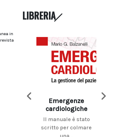
LIBRERIA
anea in
prevista
Emergenze
Imaging d
cardiologiche
mammel
Il manuale è stato
La radiolo
scritto per colmare
senologica inc
una...
ramo dell'imagi