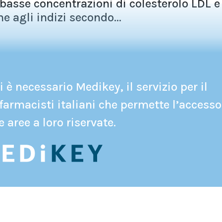
 basse concentrazioni di colesterolo LDL e
 agli indizi secondo...
 è necessario Medikey, il servizio per il
farmacisti italiani che permette l’accesso
e aree a loro riservate.