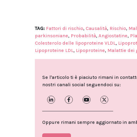
TAG:
Fattori di rischio
,
Causalità
,
Rischio
,
Mal
parkinsoniane
,
Probabilità
,
Angiostatine
,
Pl
Colesterolo delle lipoproteine VLDL
,
Lipopro
Lipoproteine LDL
,
Lipoproteine
,
Malattie dei 
Se l'articolo ti è piaciuto rimani in contat
nostri canali social seguendoci su:
Oppure rimani sempre aggiornato in ambit