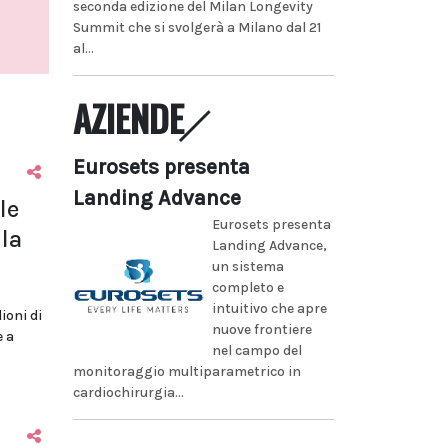
seconda edizione del Milan Longevity
Summit che si svolgerà a Milano dal 21
al...
AZIENDE
Eurosets presenta
Landing Advance
le
Eurosets presenta
la
Landing Advance,
un sistema
completo e
intuitivo che apre
lioni di
nuove frontiere
e a
nel campo del
monitoraggio multiparametrico in
cardiochirurgia...