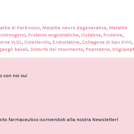
attia di Parkinson
,
Malattie neuro degenerative
,
Malattie
asminogeno
,
Proteine angiostatiche
,
Cistatine
,
Proteine
,
teine VLDL
,
Colesterolo
,
Endostatine
,
Collagene di tipo XVIII
,
gangli basali
,
Disturbi del movimento
,
Pepstatine
,
Oligopept
to con noi sui
o farmaceutico iscrivendoti alla nostra Newsletter!