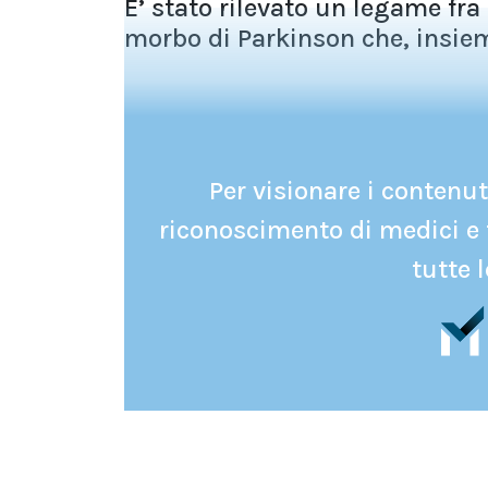
E’ stato rilevato un legame fra
morbo di Parkinson che, insieme
Per visionare i contenuti
riconoscimento di medici e 
tutte l