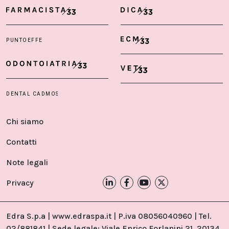
Chi siamo
Contatti
Note legali
Privacy
Edra S.p.a | www.edraspa.it | P.iva 08056040960 | Tel.
02/881841 | Sede legale: Viale Enrico Forlanini 21, 20134