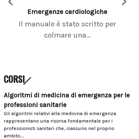
Emergenze cardiologiche
Ima
Il manuale è stato scritto per
La r
colmare una...
CORSI
Algoritmi di medicina di emergenza per le
professioni sanitarie
Gli algoritmi relativi alla medicina di emergenza
rappresentano una risorsa fondamentale per i
professionisti sanitari che, ciascuno nel proprio
ambito...