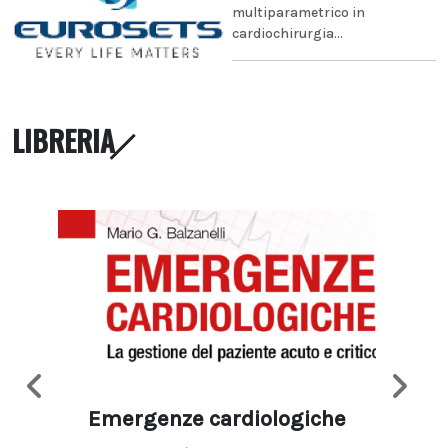
multiparametrico in
cardiochirurgia...
LIBRERIA
Emergenze cardiologiche
Ima