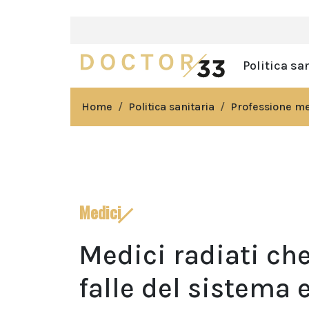
Politica sa
Home
Politica sanitaria
Professione m
Medici
Medici radiati che 
falle del sistema 