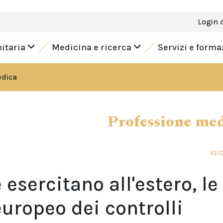
Login 
nitaria
Medicina e ricerca
Servizi e form
edica
Professione me
10/
esercitano all'estero, le
europeo dei controlli