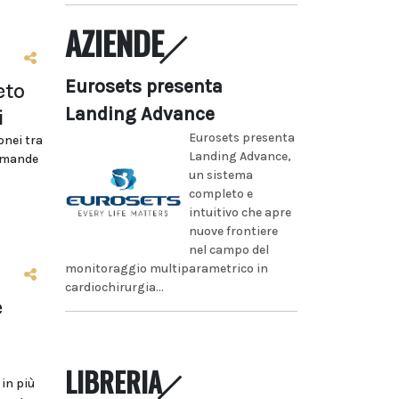
AZIENDE
Eurosets presenta
eto
Landing Advance
i
Eurosets presenta
onei tra
Landing Advance,
domande
un sistema
completo e
intuitivo che apre
nuove frontiere
nel campo del
monitoraggio multiparametrico in
cardiochirurgia...
e
LIBRERIA
 in più