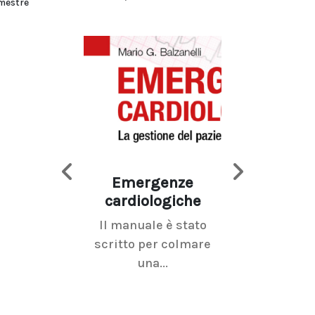
emestre
Emergenze
Imaging d
cardiologiche
mammel
Il manuale è stato
La radiolo
scritto per colmare
senologica inc
una...
ramo dell'imagi