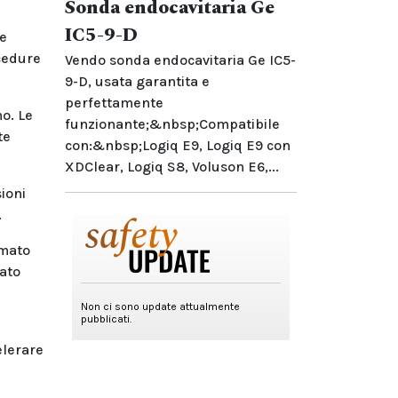
Sonda endocavitaria Ge
IC5-9-D
te
cedure
Vendo sonda endocavitaria Ge IC5-
9-D, usata garantita e
perfettamente
o. Le
funzionante;&nbsp;Compatibile
te
con:&nbsp;Logiq E9, Logiq E9 con
XDClear, Logiq S8, Voluson E6,...
ioni
.
amato
dato
elerare