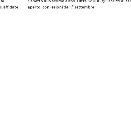
 ai
rispetto allo scorso anno. Oltre 52.300 gli iscritti al s
i affidate
aperto, con lezioni dal 1° settembre