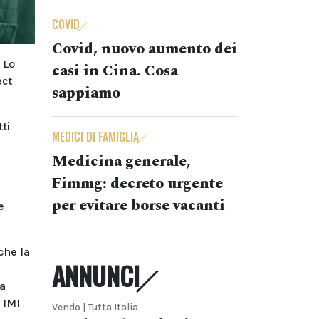
COVID
Covid, nuovo aumento dei
 Lo
casi in Cina. Cosa
ect
sappiamo
ti
MEDICI DI FAMIGLIA
Medicina generale,
Fimmg: decreto urgente
per evitare borse vacanti
e
che la
ANNUNCI
a
la
 IMI
Vendo | Tutta Italia