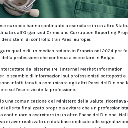
aese europeo hanno continuato a esercitare in un altro Stato.
dinata dall'Organized Crime and Corruption Reporting Proj
ei sistemi di controllo tra i Paesi europei.
figura quello di un medico radiato in Francia nel 2024 per fat
o della professione che continua a esercitare in Belgio.
intercettate dal sistema IMI (Internal Market Information
r lo scambio di informazioni sui professionisti sottoposti a
ono infatti tenuti a comunicare agli altri Paesi dell'Unione l
ere sull'esercizio della professione.
o una comunicazione del Ministero della Salute, ricordava 
allerta finalizzato proprio a evitare che un professionist
 continuare a esercitare in un altro Paese dell'Unione. Nel
a di aver realizzato un database dedicato alle segnalazioni