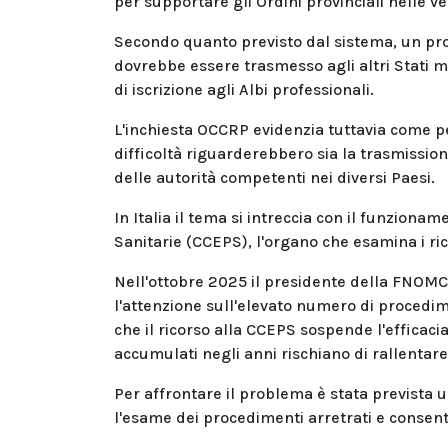
per supportare gli Ordini provinciali nelle ver
Secondo quanto previsto dal sistema, un pr
dovrebbe essere trasmesso agli altri Stati 
di iscrizione agli Albi professionali.
L'inchiesta OCCRP evidenzia tuttavia come p
difficoltà riguarderebbero sia la trasmissione
delle autorità competenti nei diversi Paesi.
In Italia il tema si intreccia con il funzion
Sanitarie (CCEPS), l'organo che esamina i rico
Nell'ottobre 2025 il presidente della FNOM
l'attenzione sull'elevato numero di procedi
che il ricorso alla CCEPS sospende l'efficacia 
accumulati negli anni rischiano di rallentare
Per affrontare il problema è stata prevista 
l'esame dei procedimenti arretrati e consenti