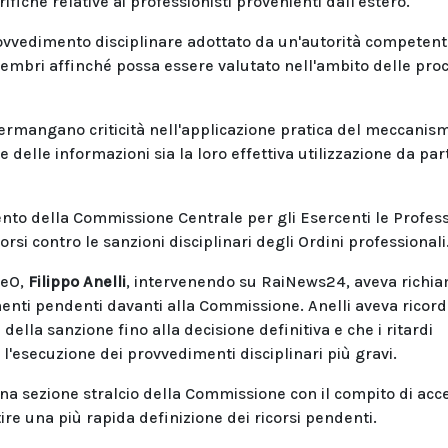
ifiche relative ai professionisti provenienti dall'estero.
ovvedimento disciplinare adottato da un'autorità competen
membri affinché possa essere valutato nell'ambito delle pro
ermangano criticità nell'applicazione pratica del meccanism
 delle informazioni sia la loro effettiva utilizzazione da par
amento della Commissione Centrale per gli Esercenti le Profess
rsi contro le sanzioni disciplinari degli Ordini professionali
CeO,
Filippo Anelli
, intervenendo su RaiNews24, aveva richi
menti pendenti davanti alla Commissione. Anelli aveva ricor
della sanzione fino alla decisione definitiva e che i ritardi
 l'esecuzione dei provvedimenti disciplinari più gravi.
una sezione stralcio della Commissione con il compito di acc
re una più rapida definizione dei ricorsi pendenti.