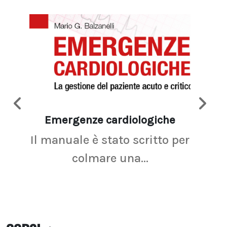
Emergenze cardiologiche
Ima
Il manuale è stato scritto per
La r
colmare una...