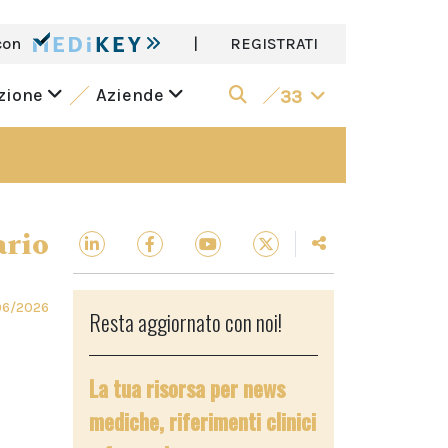
con
|
REGISTRATI
azione
Aziende
33
ario
06/2026
Resta aggiornato con noi!
è
La tua risorsa per news
mediche, riferimenti clinici