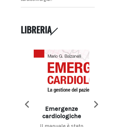
LIBRERIA
Emergenze
Imaging d
cardiologiche
mammel
Il manuale è stato
La radiolo