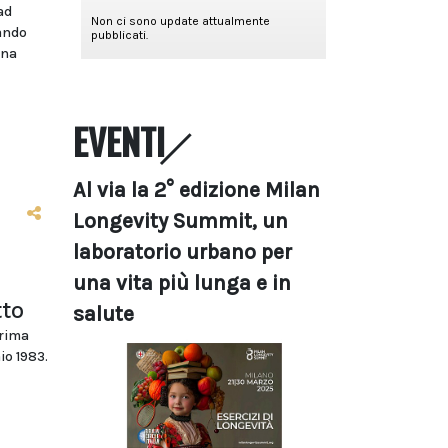
ad
bando
ina
EVENTI
Al via la 2° edizione Milan
Longevity Summit, un
laboratorio urbano per
una vita più lunga e in
tto
salute
prima
io 1983.