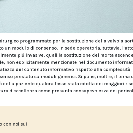
hirurgico programmato per la sostituzione della valvola aort
to un modulo di consenso. In sede operatoria, tuttavia, l’att
lmente più invasive, quali la sostituzione dell’aorta ascend
tale, non esplicitamente menzionate nel documento informat
eguatezza del contenuto informativo rispetto alla complessità
nsenso prestato su moduli generici. Si pone, inoltre, il tema 
tà della paziente qualora fosse stata edotta dei maggiori risc
ttura d'eccellenza come presunta consapevolezza dei pericoli
to con noi sui