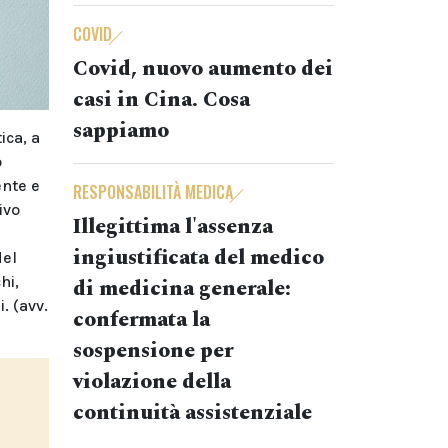
COVID
Covid, nuovo aumento dei
casi in Cina. Cosa
sappiamo
ica, a
o
ente e
RESPONSABILITÀ MEDICA
ivo
Illegittima l'assenza
ingiustificata del medico
del
hi,
di medicina generale:
. (avv.
confermata la
sospensione per
violazione della
continuità assistenziale