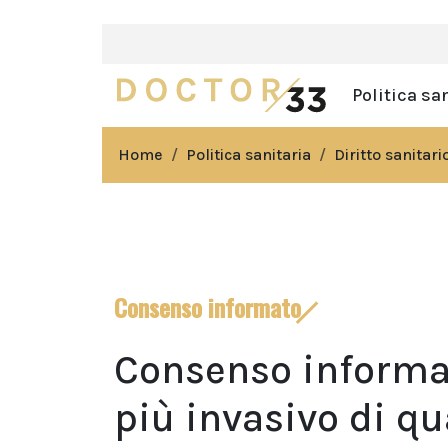
Politica sa
Home
Politica sanitaria
Diritto sanitari
Consenso informato
Consenso informat
più invasivo di q