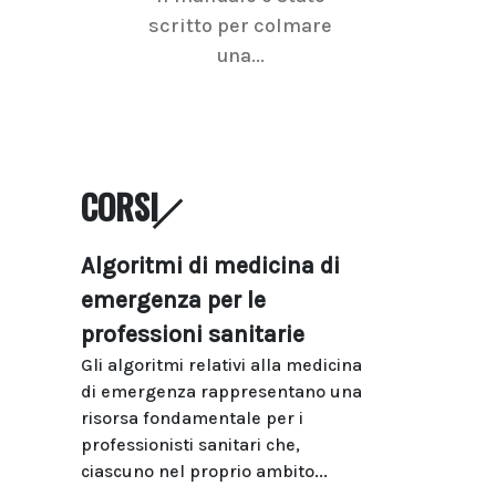
scritto per colmare
senologica inc
una...
ramo dell'imagi
CORSI
Algoritmi di medicina di
emergenza per le
professioni sanitarie
Gli algoritmi relativi alla medicina
di emergenza rappresentano una
risorsa fondamentale per i
professionisti sanitari che,
ciascuno nel proprio ambito...