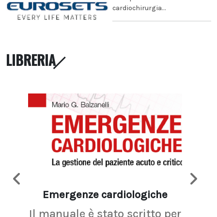
cardiochirurgia...
LIBRERIA
Emergenze cardiologiche
Ima
Il manuale è stato scritto per
La r