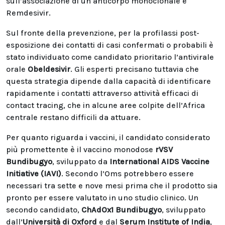
sull’associazione di un anticorpo monoclonale e
Remdesivir.
Sul fronte della prevenzione, per la profilassi post-
esposizione dei contatti di casi confermati o probabili è
stato individuato come candidato prioritario l’antivirale
orale
Obeldesivir
. Gli esperti precisano tuttavia che
questa strategia dipende dalla capacità di identificare
rapidamente i contatti attraverso attività efficaci di
contact tracing, che in alcune aree colpite dell’Africa
centrale restano difficili da attuare.
Per quanto riguarda i vaccini, il candidato considerato
più promettente è il vaccino monodose
rVSV
Bundibugyo
, sviluppato da
International AIDS Vaccine
Initiative (IAVI)
. Secondo l’Oms potrebbero essere
necessari tra sette e nove mesi prima che il prodotto sia
pronto per essere valutato in uno studio clinico. Un
secondo candidato,
ChAdOx1 Bundibugyo
, sviluppato
dall’
Università di Oxford
e dal
Serum Institute of India
,