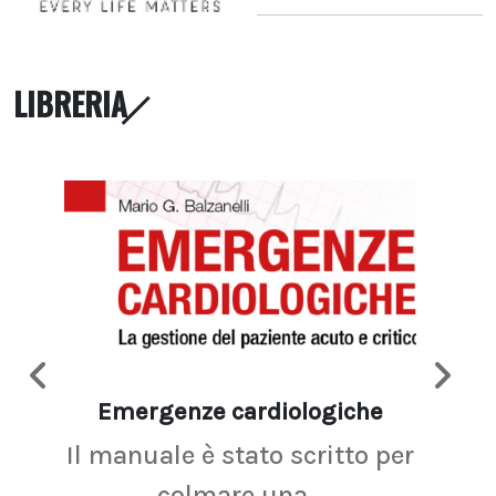
LIBRERIA
Emergenze cardiologiche
Ima
Il manuale è stato scritto per
La r
colmare una...