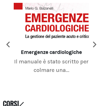
Emergenze cardiologiche
Ima
Il manuale è stato scritto per
La r
colmare una...
CORSI