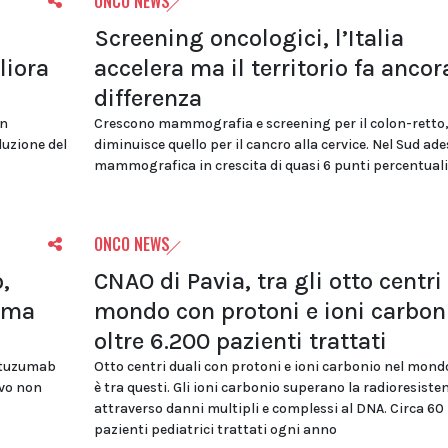
ONCO NEWS
Screening oncologici, l’Italia
liora
accelera ma il territorio fa ancor
differenza
in
Crescono mammografia e screening per il colon-retto
duzione del
diminuisce quello per il cancro alla cervice. Nel Sud ad
mammografica in crescita di quasi 6 punti percentuali
ONCO NEWS
,
CNAO di Pavia, tra gli otto centri 
rima
mondo con protoni e ioni carbon
oltre 6.200 pazienti trattati
ertuzumab
Otto centri duali con protoni e ioni carbonio nel mon
vo non
è tra questi. Gli ioni carbonio superano la radioresiste
attraverso danni multipli e complessi al DNA. Circa 60
pazienti pediatrici trattati ogni anno