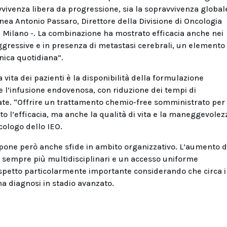
avvivenza libera da progressione, sia la sopravvivenza global
linea Antonio Passaro, Direttore della Divisione di Oncologia
di Milano -. La combinazione ha mostrato efficacia anche nei
aggressive e in presenza di metastasi cerebrali, un elemento
nica quotidiana”.
a vita dei pazienti è la disponibilità della formulazione
 l’infusione endovenosa, con riduzione dei tempi di
ate. “Offrire un trattamento chemio-free somministrato per 
to l’efficacia, ma anche la qualità di vita e la maneggevolez
cologo dello IEO.
ci pone però anche sfide in ambito organizzativo. L’aumento d
i sempre più multidisciplinari e un accesso uniforme
 aspetto particolarmente importante considerando che circa i
a diagnosi in stadio avanzato.