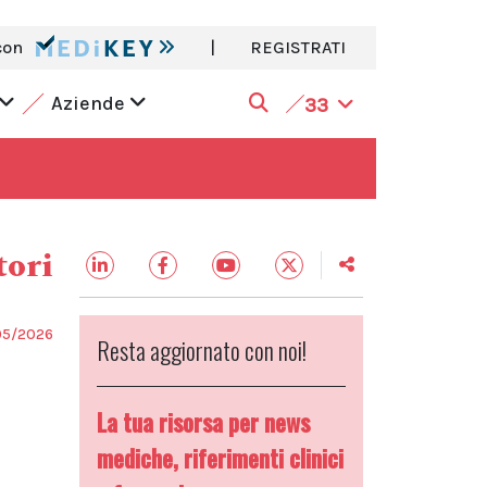
con
|
REGISTRATI
Aziende
33
tori
05/2026
Resta aggiornato con noi!
La tua risorsa per news
mediche, riferimenti clinici