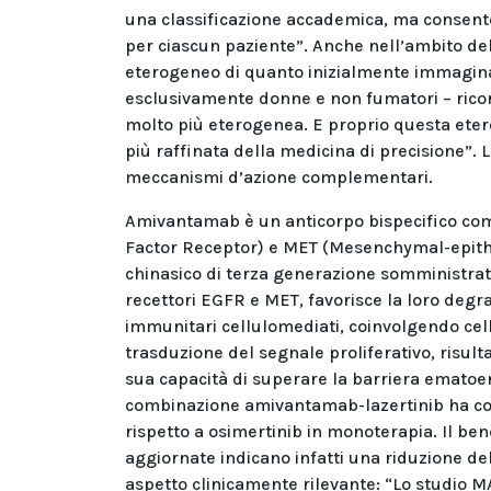
una classificazione accademica, ma consenton
per ciascun paziente”. Anche nell’ambito de
eterogeneo di quanto inizialmente immagina
esclusivamente donne e non fumatori – ricord
molto più eterogenea. E proprio questa ete
più raffinata della medicina di precisione”.
meccanismi d’azione complementari.
Amivantamab è un anticorpo bispecifico c
Factor Receptor) e MET (Mesenchymal-epitheli
chinasico di terza generazione somministrato 
recettori EGFR e MET, favorisce la loro degr
immunitari cellulomediati, coinvolgendo cell
trasduzione del segnale proliferativo, risult
sua capacità di superare la barriera ematoenc
combinazione amivantamab-lazertinib ha cons
rispetto a osimertinib in monoterapia. Il ben
aggiornate indicano infatti una riduzione del
aspetto clinicamente rilevante: “Lo studio