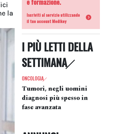
e formazione.
ici
he la
Iscriviti al servizio utilizzando
il tuo account Medikey
I PIÙ LETTI DELLA
SETTIMANA
ONCOLOGIA
Tumori, negli uomini
diagnosi più spesso in
fase avanzata