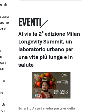
enti
quasi
EVENTI
zione
pre
Al via la 2° edizione Milan
Longevity Summit, un
laboratorio urbano per
h
in
una vita più lunga e in
ca i
salute
ismi
 la
ne
i
. Un
Edra S.p.A sarà media partner della
 di