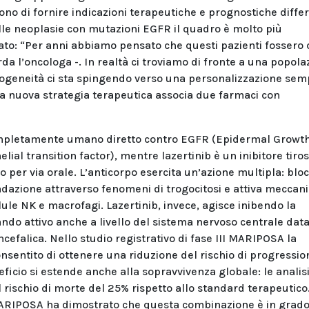
o di fornire indicazioni terapeutiche e prognostiche differ
lle neoplasie con mutazioni EGFR il quadro è molto più
to: “Per anni abbiamo pensato che questi pazienti fossero 
a l’oncologa -. In realtà ci troviamo di fronte a una popola
rogeneità ci sta spingendo verso una personalizzazione sem
 La nuova strategia terapeutica associa due farmaci con
ompletamente umano diretto contro EGFR (Epidermal Growt
al transition factor), mentre lazertinib è un inibitore tiros
per via orale. L’anticorpo esercita un’azione multipla: bloc
adazione attraverso fenomeni di trogocitosi e attiva meccan
ule NK e macrofagi. Lazertinib, invece, agisce inibendo la
ando attivo anche a livello del sistema nervoso centrale data
efalica. Nello studio registrativo di fase III MARIPOSA la
entito di ottenere una riduzione del rischio di progressio
eficio si estende anche alla sopravvivenza globale: le analis
 rischio di morte del 25% rispetto allo standard terapeutico
 MARIPOSA ha dimostrato che questa combinazione è in grado