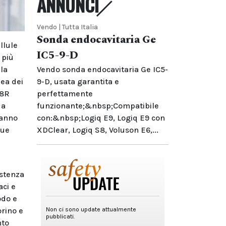
ANNUNCI
Vendo | Tutta Italia
Sonda endocavitaria Ge
llule
IC5-9-D
 più
lla
Vendo sonda endocavitaria Ge IC5-
ea dei
9-D, usata garantita e
58R
perfettamente
 a
funzionante;&nbsp;Compatibile
 anno
con:&nbsp;Logiq E9, Logiq E9 con
que
XDClear, Logiq S8, Voluson E6,...
istenza
aci e
odo e
orino e
nto