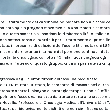
ire il trattamento del carcinoma polmonare non a piccole ce
una patologia a prognosi sfavorevole in una malattia sempre
 In questo scenario si inserisce la rimborsabilità in Italia de
e sottocutanea e lazertinib per il trattamento di prima lin
ato, in presenza di delezioni dell’esone 19 o mutazioni L8
linicamente rilevante: il tumore del polmone continua infatti
mortalità oncologica, con oltre 45 mila nuove diagnosi ogni
 casi e, all’interno di questo gruppo, circa un paziente su cin
gressiva degli inibitori tirosin-chinasici ha modificato
tia EGFR-mutata. Tuttavia, la comparsa di meccanismi di res
tenuto aperto il bisogno di strategie terapeutiche più effic
polmone fosse una malattia da trattare tutta allo stesso m
a Novello, Professore di Oncologia Medica all’Università di T
ttogruppi biologicamente distinti che non significano solta