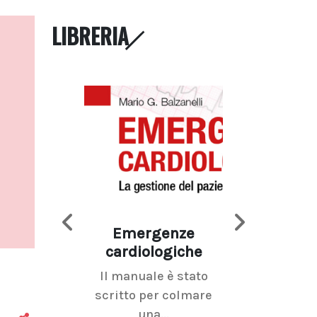
LIBRERIA
Emergenze
Imaging d
cardiologiche
mammel
Il manuale è stato
La radiolo
scritto per colmare
senologica inc
una...
ramo dell'imagi