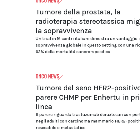
ONCO NEWS
Tumore della prostata, la
radioterapia stereotassica mig
la sopravvivenza
Un trial in 16 centri italiani dimostra un vantaggio 
sopravvivenza globale in questo setting con una ri
63% della mortalità cancro-specifica
ONCO NEWS
Tumore del seno HER2-positivo
parere CHMP per Enhertu in p
linea
Il parere riguarda trastuzumab deruxtecan con p
negli adulti con carcinoma mammario HER2-positi
resecabile o metastatico.