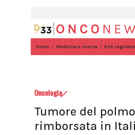
Home
Medicina e ricerca
Enti regolator
Oncologia
Tumore del polmo
rimborsata in Ita