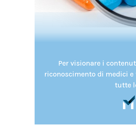
Per visionare i contenuti
riconoscimento di medici e 
tutte l