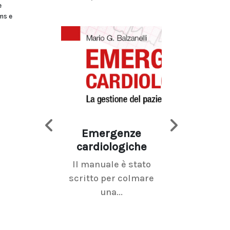
e
ms e
Emergenze
Imaging d
cardiologiche
mammel
Il manuale è stato
La radiolo
scritto per colmare
senologica inc
una...
ramo dell'imagi