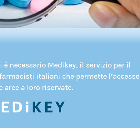
 è necessario Medikey, il servizio per il
farmacisti italiani che permette l’accesso
e aree a loro riservate.