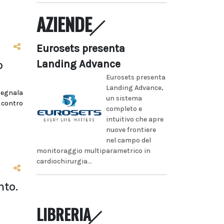
AZIENDE
Eurosets presenta
Landing Advance
o
Eurosets presenta
Landing Advance,
segnala
un sistema
i contro
completo e
intuitivo che apre
nuove frontiere
nel campo del
monitoraggio multiparametrico in
cardiochirurgia...
nto.
LIBRERIA