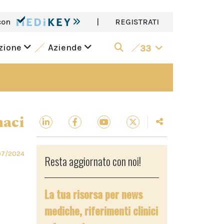
con
|
REGISTRATI
azione
Aziende
33
aci
07/2024
Resta aggiornato con noi!
i
La tua risorsa per news
mediche, riferimenti clinici