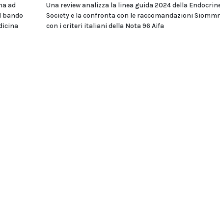
na ad
Una review analizza la linea guida 2024 della Endocrin
el bando
Society e la confronta con le raccomandazioni Siomm
dicina
con i criteri italiani della Nota 96 Aifa