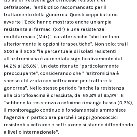
ceftriaxone, l'antibiotico raccomandato per il
trattamento della gonorrea. Questi ceppi batterici
avverte l'Ecdc hanno mostrato anche un'ampia
resistenza ai farmaci (Xdr) e una resistenza
multifarmaco (Mdr)", caratteristiche "che limitano
ulteriormente le opzioni terapeutiche". Non solo: tra il
2021 e il 2022 "la percentuale di isolati resistenti
all'azitromicina è aumentata significativamente dal
14,2% al 25,6%". Un dato ritenuto "particolarmente
preoccupante", considerando che "l'azitromicina è
spesso utilizzata con ceftriaxone per trattare la
gonorrea". Nello stesso periodo "anche la resistenza
alla ciprofloxacina è cresciuta, dal 62,8% al 65,9%". E
"sebbene la resistenza a cefixime rimanga bassa (0,3%),
il monitoraggio continuo è fondamentale ammonisce
l'agenzia in particolare perché i ceppi gonococcici
resistenti a cefixime e ceftriaxone si stanno diffondendo
a livello internazionale".