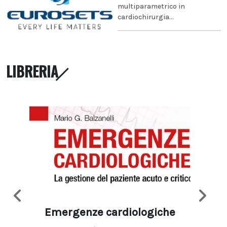
multiparametrico in
cardiochirurgia...
LIBRERIA
Emergenze cardiologiche
Ima