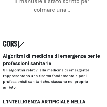
Il manuale è stato scritto per
La r
colmare una...
CORSI
Algoritmi di medicina di emergenza per le
professioni sanitarie
Gli algoritmi relativi alla medicina di emergenza
rappresentano una risorsa fondamentale per i
professionisti sanitari che, ciascuno nel proprio
ambito...
L’INTELLIGENZA ARTIFICIALE NELLA