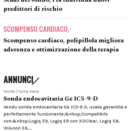
Studi del sonno, l’Ia individua nuovi
predittori di rischio
SCOMPENSO CARDIACO
Scompenso cardiaco, polipillola migliora
aderenza e ottimizzazione della terapia
ANNUNCI
Vendo | Tutta Italia
Sonda endocavitaria Ge IC5-9-D
Vendo sonda endocavitaria Ge IC5-9-D, usata garantita e
perfettamente funzionante;&nbsp;Compatibile
con:&nbsp;Logiq E9, Logiq E9 con XDClear, Logiq S8,
Voluson E6,...