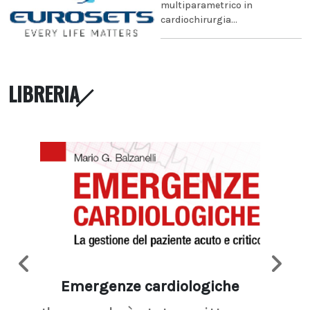
multiparametrico in
cardiochirurgia...
LIBRERIA
Emergenze cardiologiche
Ima