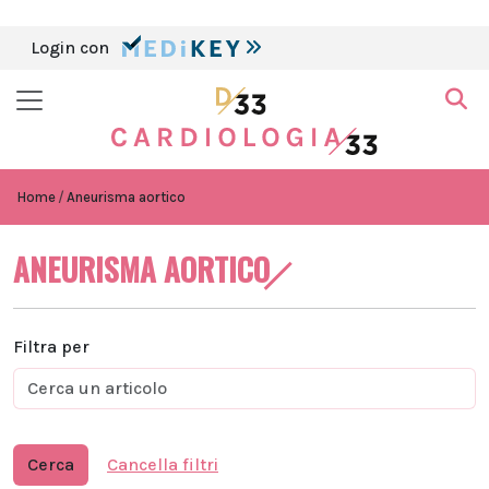
Login con
Home
Aneurisma aortico
ANEURISMA AORTICO
Filtra per
Cerca
Cancella filtri