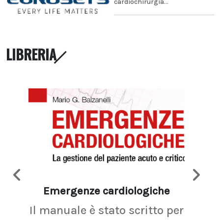
cardiochirurgia...
LIBRERIA
Emergenze cardiologiche
Ima
Il manuale è stato scritto per
La r