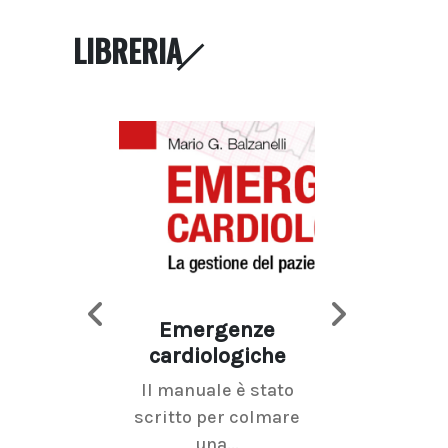
LIBRERIA
Emergenze
Imaging d
cardiologiche
mammel
Il manuale è stato
La radiolo
scritto per colmare
senologica inc
una...
ramo dell'imagi