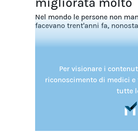
migliorata molto
Nel mondo le persone non man
facevano trent'anni fa, nonostan
Per visionare i contenuti
riconoscimento di medici e 
tutte l