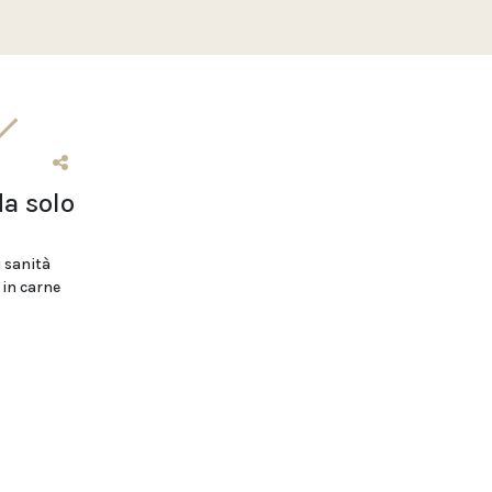
da solo
i sanità
 in carne