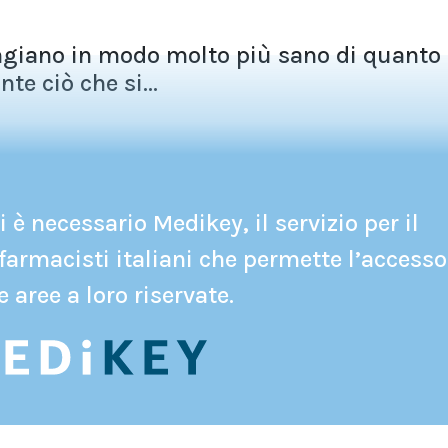
giano in modo molto più sano di quanto
te ciò che si...
 è necessario Medikey, il servizio per il
farmacisti italiani che permette l’accesso
e aree a loro riservate.