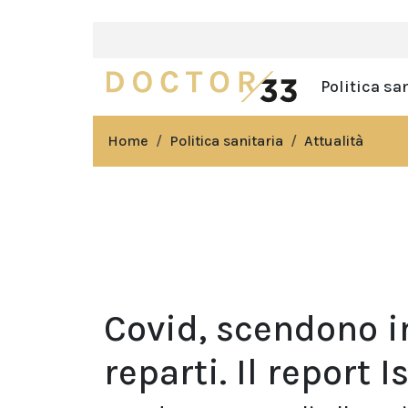
Politica sa
Home
Politica sanitaria
Attualità
Covid, scendono i
reparti. Il report I