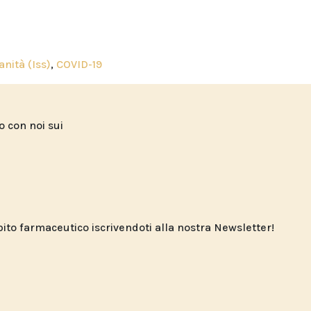
anità (Iss)
,
COVID-19
to con noi sui
o farmaceutico iscrivendoti alla nostra Newsletter!