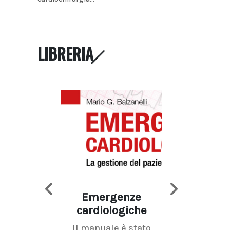
LIBRERIA
Emergenze
Imaging d
cardiologiche
mammel
Il manuale è stato
La radiolo