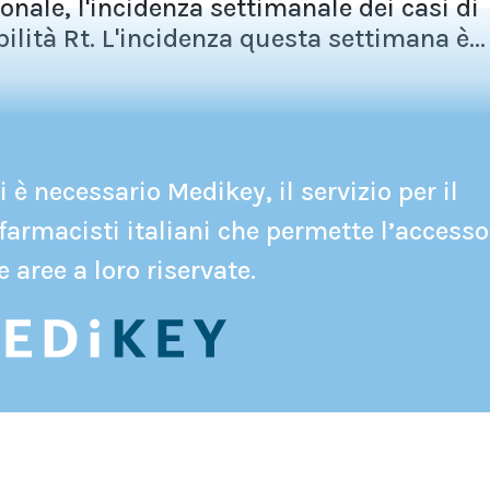
onale, l'incidenza settimanale dei casi di
bilità Rt. L'incidenza questa settimana è...
 è necessario Medikey, il servizio per il
farmacisti italiani che permette l’accesso
e aree a loro riservate.