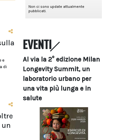
EVENTI
sulla
Al via la 2° edizione Milan
e e
a di
Longevity Summit, un
laboratorio urbano per
una vita più lunga e in
salute
ltre
 un