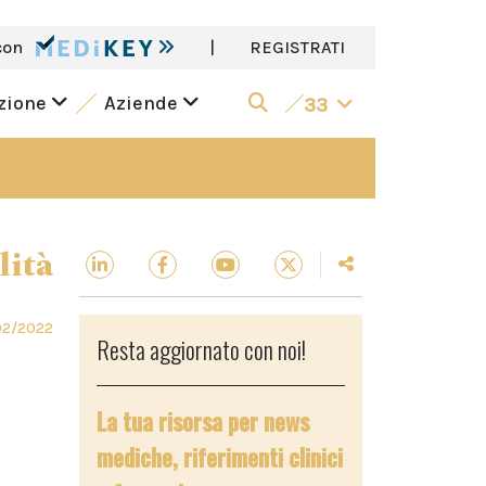
con
|
REGISTRATI
azione
Aziende
33
lità
02/2022
Resta aggiornato con noi!
La tua risorsa per news
mediche, riferimenti clinici