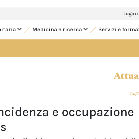
Login 
nitaria
Medicina e ricerca
Servizi e form
Attua
04/
ncidenza e occupazione
ss