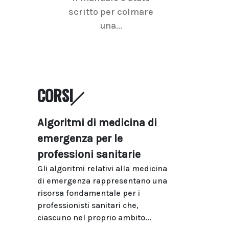
scritto per colmare
senologica inc
una...
ramo dell'imagi
CORSI
Algoritmi di medicina di
emergenza per le
professioni sanitarie
Gli algoritmi relativi alla medicina
di emergenza rappresentano una
risorsa fondamentale per i
professionisti sanitari che,
ciascuno nel proprio ambito...