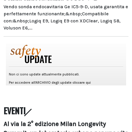
Vendo sonda endocavitaria Ge IC5-9-D, usata garantita e
perfettamente funzionante;&nbsp;Compatibile
con:&nbsp;Logiq E9, Logiq E9 con XDClear, Logiq S8,
Voluson E6,...
EVENTI
Al via la 2° edizione Milan Longevity