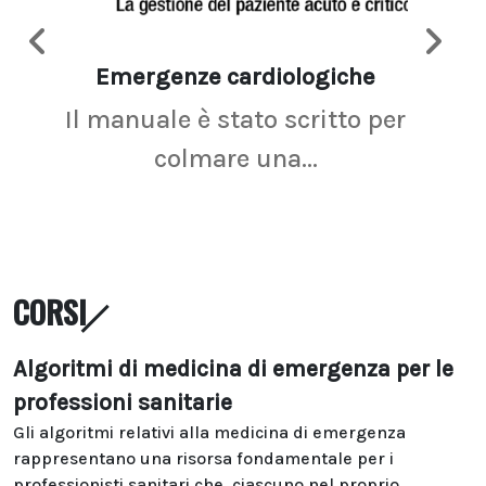
Emergenze cardiologiche
Ima
Il manuale è stato scritto per
La r
colmare una...
CORSI
Algoritmi di medicina di emergenza per le
professioni sanitarie
Gli algoritmi relativi alla medicina di emergenza
rappresentano una risorsa fondamentale per i
professionisti sanitari che, ciascuno nel proprio