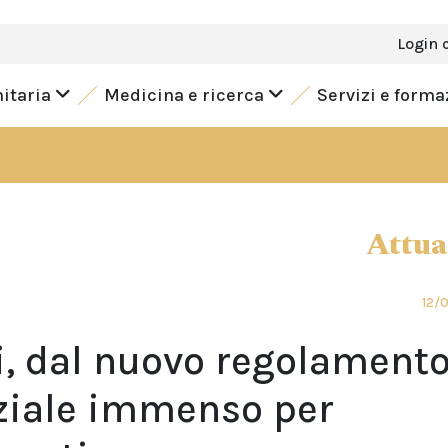
Login 
nitaria
Medicina e ricerca
Servizi e form
Attua
12/
i, dal nuovo regolament
ziale immenso per