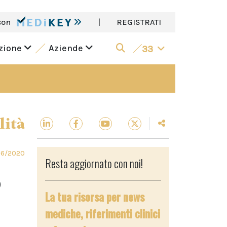
con
|
REGISTRATI
azione
Aziende
33
lità
06/2020
Resta aggiornato con noi!
o
La tua risorsa per news
mediche, riferimenti clinici