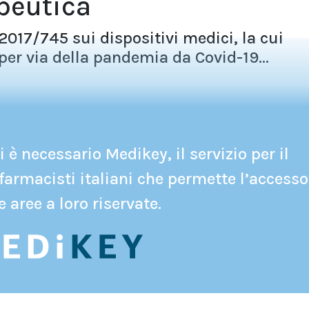
apeutica
017/745 sui dispositivi medici, la cui
per via della pandemia da Covid-19...
 è necessario Medikey, il servizio per il
farmacisti italiani che permette l’accesso
e aree a loro riservate.