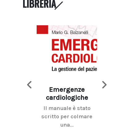
LIBRERIA
Emergenze
Imaging d
cardiologiche
mammel
Il manuale è stato
La radiolo
scritto per colmare
senologica inc
una...
ramo dell'imagi