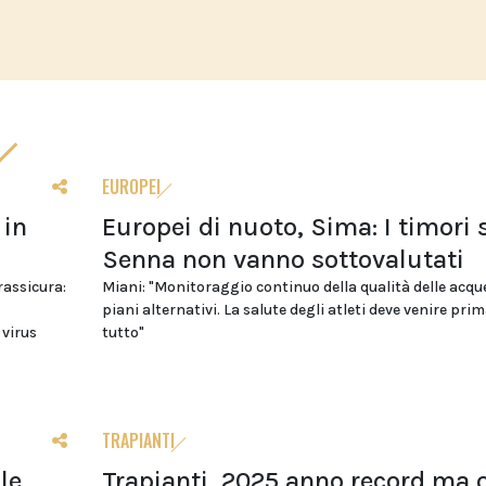
EUROPEI
 in
Europei di nuoto, Sima: I timori 
Senna non vanno sottovalutati
 rassicura:
Miani: "Monitoraggio continuo della qualità delle acqu
piani alternativi. La salute degli atleti deve venire prim
 virus
tutto"
TRAPIANTI
le
Trapianti, 2025 anno record ma o