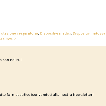
protezione respiratoria
,
Dispositivi medici
,
Dispositivi indossab
ars-CoV-2
to con noi sui
o farmaceutico iscrivendoti alla nostra Newsletter!