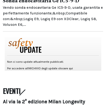
Sonda endocavitaria Ge IC5-9-D
Vendo sonda endocavitaria Ge IC5-9-D, usata garantita e
perfettamente funzionante;&nbsp;Compatibile
con:&nbsp;Logiq E9, Logiq E9 con XDClear, Logiq S8,
Voluson E6,...
EVENTI
Al via la 2° edizione Milan Longevity