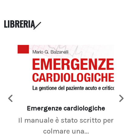
LIBRERIA
Emergenze cardiologiche
Ima
Il manuale è stato scritto per
La r
colmare una...