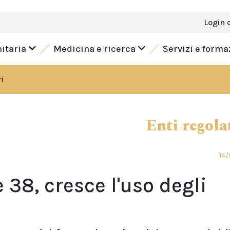
Login 
nitaria
Medicina e ricerca
Servizi e form
i
Enti regola
14/
38, cresce l'uso degli