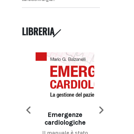
LIBRERIA
Emergenze
Imaging d
cardiologiche
mammel
Il manuale è stato
La radiolo