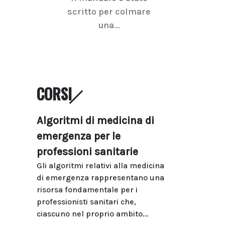
scritto per colmare
senologica inc
una...
ramo dell'imagi
CORSI
Algoritmi di medicina di
emergenza per le
professioni sanitarie
Gli algoritmi relativi alla medicina
di emergenza rappresentano una
risorsa fondamentale per i
professionisti sanitari che,
ciascuno nel proprio ambito...