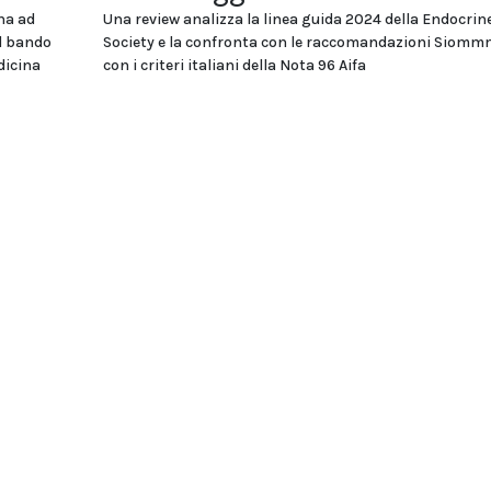
na ad
Una review analizza la linea guida 2024 della Endocrin
el bando
Society e la confronta con le raccomandazioni Siomm
dicina
con i criteri italiani della Nota 96 Aifa