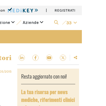
con
|
REGISTRATI
azione
Aziende
33
tori
05/2015
Resta aggiornato con noi!
La tua risorsa per news
mediche, riferimenti clinici