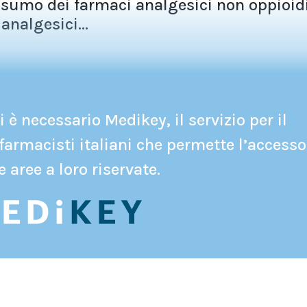
umo dei farmaci analgesici non oppioidi
 analgesici...
 è necessario Medikey, il servizio per il
farmacisti italiani che permette l’accesso
e aree a loro riservate.