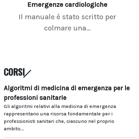
Emergenze cardiologiche
Ima
Il manuale è stato scritto per
La r
colmare una...
CORSI
Algoritmi di medicina di emergenza per le
professioni sanitarie
Gli algoritmi relativi alla medicina di emergenza
rappresentano una risorsa fondamentale per i
professionisti sanitari che, ciascuno nel proprio
ambito...