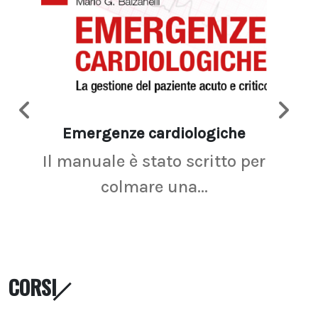
Emergenze cardiologiche
Ima
Il manuale è stato scritto per
La r
colmare una...
CORSI