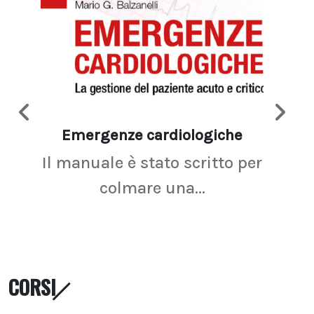
Emergenze cardiologiche
Ima
Il manuale è stato scritto per
La r
colmare una...
CORSI