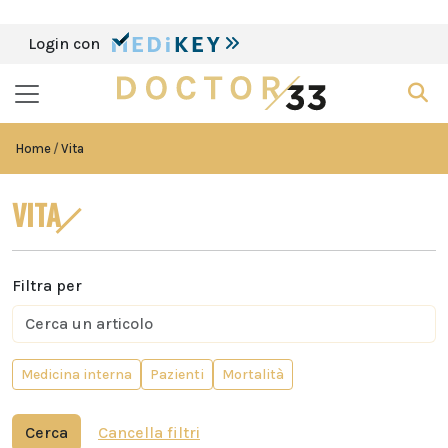
Login con
Home
Vita
VITA
Filtra per
Medicina interna
Pazienti
Mortalità
Cerca
Cancella filtri