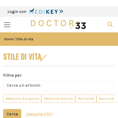
Login con
Home
Stile di vita
STILE DI VITA
Filtra per
Medicina d'urgenza
Medicina interna
Mortalità
Servizi di 
Cerca
Cancella filtri