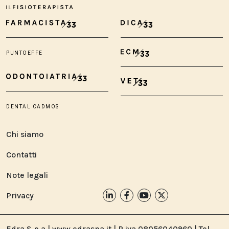
Chi siamo
Contatti
Note legali
Privacy
Edra S.p.a | www.edraspa.it | P.iva 08056040960 | Tel.