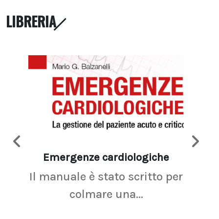
LIBRERIA
Emergenze cardiologiche
Ima
Il manuale è stato scritto per
La r
colmare una...