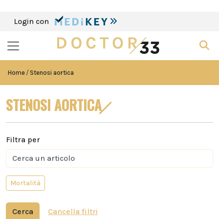
Login con
Home
Stenosi aortica
STENOSI AORTICA
Filtra per
Mortalità
Cerca
Cancella filtri