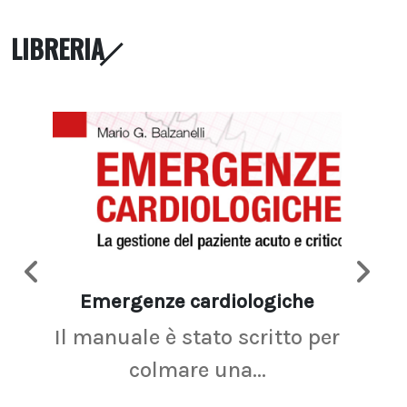
LIBRERIA
Emergenze cardiologiche
Ima
Il manuale è stato scritto per
La r
colmare una...