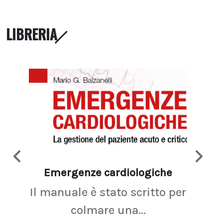
LIBRERIA
Emergenze cardiologiche
Ima
Il manuale è stato scritto per
La r
colmare una...