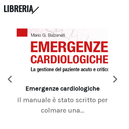
LIBRERIA
Emergenze cardiologiche
Ima
Il manuale è stato scritto per
La r
colmare una...